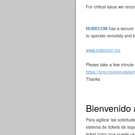
For critical issue we re
NUBECOM
has a secure r
to operate remotely and 
www.nubecom.mx
Please take a few minute t
https://proi.mx/encuesta
Thanks
Bienvenido 
Para agilizar las solicitu
sistema de tickets de sop
ticket único que puede us