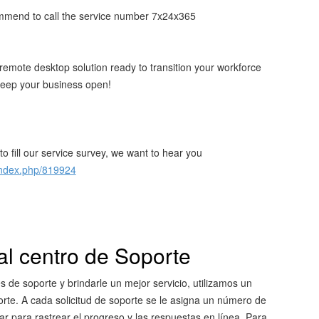
commend to call the service number 7x24x365
emote desktop solution ready to transition your workforce
keep your business open!
o fill our service survey, we want to hear you
/index.php/819924
al centro de Soporte
des de soporte y brindarle un mejor servicio, utilizamos un
orte. A cada solicitud de soporte se le asigna un número de
ar para rastrear el progreso y las respuestas en línea. Para