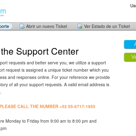
Us
porte
Abrir un nuevo Ticket
Ver Estado de un Ticket
the Support Center
Ve
port requests and better serve you, we utilize a support
ort request is assigned a unique ticket number which you
ress and responses online. For your reference we provide
ory of all your support requests. A valid email address is
.
, PLEASE CALL THE NUMBER +52 55-6717-1855
re Monday to Friday from 9:00 am to 8:00 pm and
0 pm