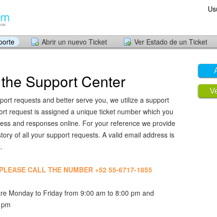
Us
porte
Abrir un nuevo Ticket
Ver Estado de un Ticket
the Support Center
Ve
port requests and better serve you, we utilize a support
ort request is assigned a unique ticket number which you
ress and responses online. For your reference we provide
ory of all your support requests. A valid email address is
.
, PLEASE CALL THE NUMBER +52 55-6717-1855
re Monday to Friday from 9:00 am to 8:00 pm and
0 pm