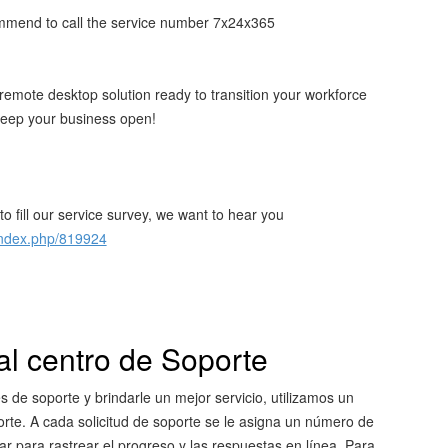
commend to call the service number 7x24x365
emote desktop solution ready to transition your workforce
keep your business open!
o fill our service survey, we want to hear you
/index.php/819924
al centro de Soporte
des de soporte y brindarle un mejor servicio, utilizamos un
orte. A cada solicitud de soporte se le asigna un número de
ar para rastrear el progreso y las respuestas en línea. Para