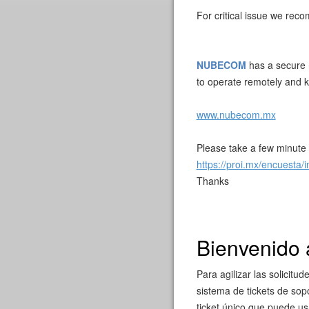
For critical issue we re
NUBECOM
has a secure r
to operate remotely and 
www.nubecom.mx
Please take a few minute t
https://proi.mx/encuesta
Thanks
Bienvenido 
Para agilizar las solicitu
sistema de tickets de sop
ticket único que puede us